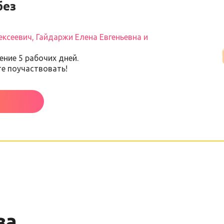
без
ксеевич, Гайдаржи Елена Евгеньевна и
ение 5 рабочих дней.
те поучаствовать!
ва