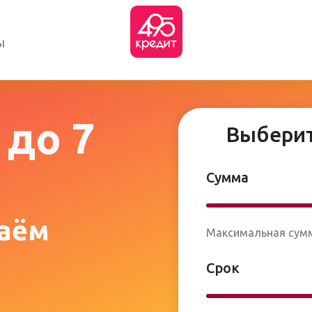
ы
 до 7
Выберит
Сумма
заём
Максимальная сумма
Срок