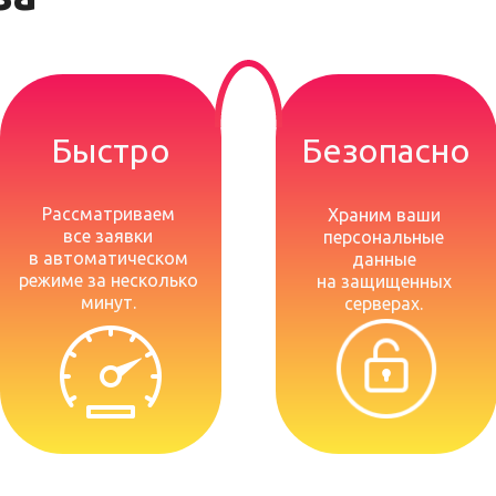
Быстро
Безопасно
Рассматриваем
Храним ваши
все заявки
персональные
в автоматическом
данные
режиме за несколько
на защищенных
минут.
серверах.