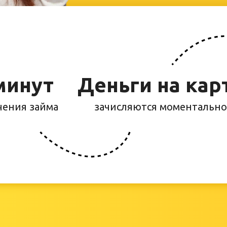
минут
Деньги на кар
чения займа
зачисляются моментальн