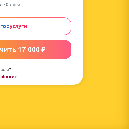
: 30 дней
гос
услуги
чить 17 000 ₽
ваны?
кабинет