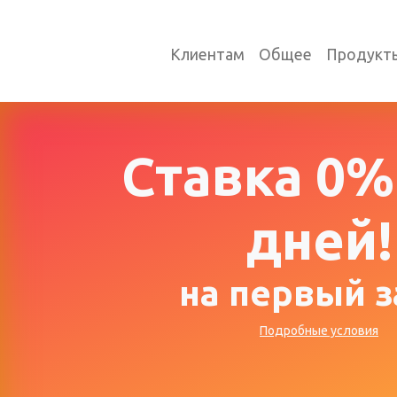
Клиентам
Общее
Продукт
Cтавка 0%
дней!
на первый 
Подробные условия